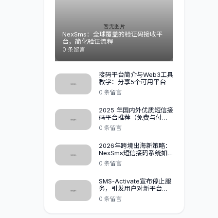
NexSms：全球覆盖的验证码接收平
台，简化验证流程
0 条留言
接码平台简介与Web3工具
教学：分享5个可用平台
0 条留言
2025 年国内外优质短信接
码平台推荐（免费与付
费）
0 条留言
2026年跨境出海新策略：
NexSms短信接码系统如
何助力企业高效增长？
0 条留言
SMS-Activate宣布停止服
务，引发用户对新平台
HeroSMS的质疑,NexSMS
0 条留言
黑马杀出