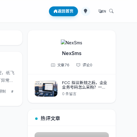
返回首页
EN
NexSms
文章
76
评论
0
处理，纸飞
了异常收
FCC 拟议新规之后，企业
业务号码怎么采购？一份
内限制使
限制
面向供应商核验与内部台
0 条留言
账的实操清单
热评文章