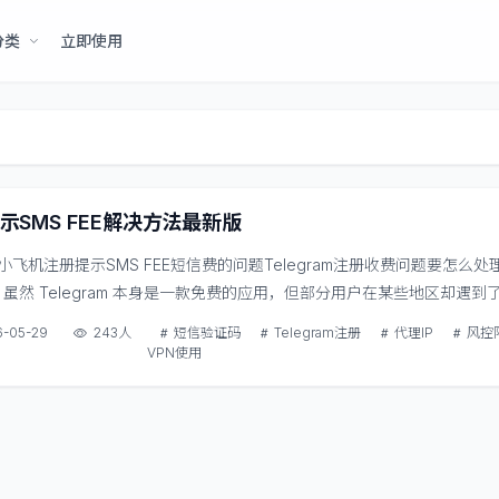
分类
立即使用
提示SMS FEE解决方法最新版
ram小飞机注册提示SMS FEE短信费的问题Telegram注册收费问题要怎么
虽然 Telegram 本身是一款免费的应用，但部分用户在某些地区却遇到
题该如何解决？出现这一情况的主要原因，一般是 ip 不够纯净，以及国
6-05-29
243人
短信验证码
Telegram注册
代理IP
风控
用；其实可行的解决办法有不少。第一种： 下...
VPN使用