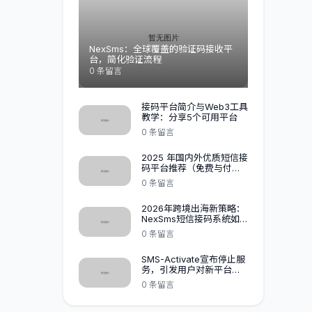
NexSms：全球覆盖的验证码接收平
台，简化验证流程
0 条留言
接码平台简介与Web3工具
教学：分享5个可用平台
0 条留言
2025 年国内外优质短信接
码平台推荐（免费与付
费）
0 条留言
2026年跨境出海新策略：
NexSms短信接码系统如
何助力企业高效增长？
0 条留言
SMS-Activate宣布停止服
务，引发用户对新平台
HeroSMS的质疑,NexSMS
0 条留言
黑马杀出