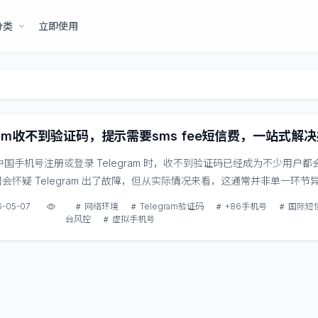
分类
立即使用
egram收不到验证码，提示需要sms fee短信费，一站式解
86 中国手机号注册或登录 Telegram 时，收不到验证码已经成为不少用户
会怀疑 Telegram 出了故障，但从实际情况来看，这通常并非单一环节
设备状态和平台风控等多方面因素影响。 特别是 +86 号码，在国际短
6-05-07
网络环境
Telegram验证码
+86手机号
国际短
机制、账号登录环境一致性等...
台风控
虚拟手机号