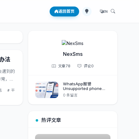
返回首页
EN
NexSms
决办法
文章
78
评论
0
都会遇到的
异常，而
WhatsApp报错
Unsupported phone
信
平
number？先判层再换路：
0 条留言
语音验证只在一种情况下
有用
热评文章